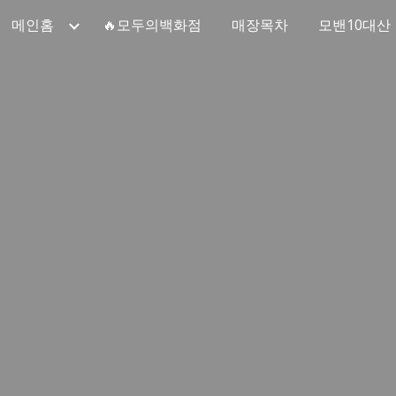
메인홈
🔥모두의백화점
매장목차
모밴10대산
ip to main content
Skip to navigat